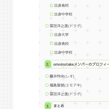
出身高校
出身中学校
冨田洋之進(ドラゲ)
出身大学
出身高校
出身中学校
omoinotakeメンバーのプロフィ
藤井怜央(レオ)
福島智朗(エモアキ)
冨田洋之進(ドラゲ)
まとめ