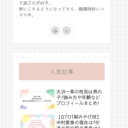
で遊ぶのが好き。
家にこもるようになってから、麴調味料にハ
マり中。
人気記事
大沢一菜の性別は男の
子?読み方や年齢など
プロフィールまとめ!
【GTO1期みやび役】
中村愛美の現在は?引
退や死亡説の真偽は?