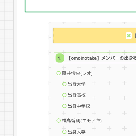
【omoinotake】メンバーの出
藤井怜央(レオ)
出身大学
出身高校
出身中学校
福島智朗(エモアキ)
出身大学