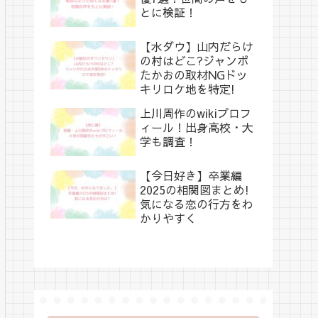
とに検証！
【水ダウ】山内だらけ
の村はどこ?ジャンボ
たかおの取材NGドッ
キリロケ地を特定!
上川周作のwikiプロフ
ィール！出身高校・大
学も調査！
【今日好き】卒業編
2025の相関図まとめ!
気になる恋の行方をわ
かりやすく