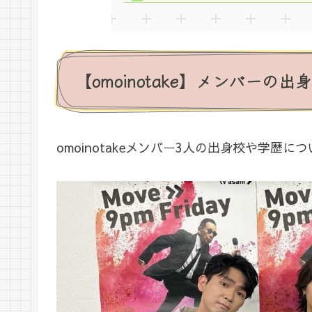
【omoinotake】メンバーの
omoinotakeメンバー3人の出身校や学歴