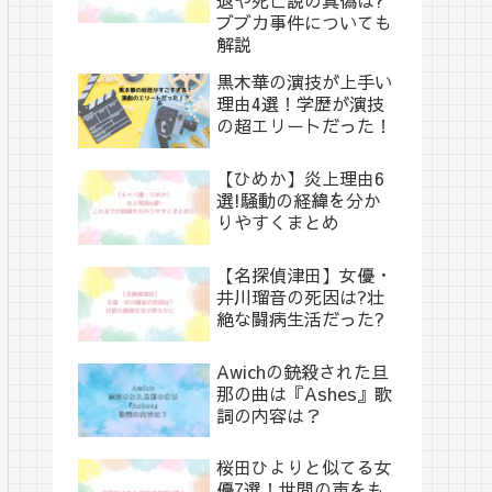
ブブカ事件についても
解説
黒木華の演技が上手い
理由4選！学歴が演技
の超エリートだった！
【ひめか】炎上理由6
選!騒動の経緯を分か
りやすくまとめ
【名探偵津田】女優・
井川瑠音の死因は?壮
絶な闘病生活だった?
Awichの銃殺された旦
那の曲は『Ashes』歌
詞の内容は？
桜田ひよりと似てる女
優7選！世間の声をも