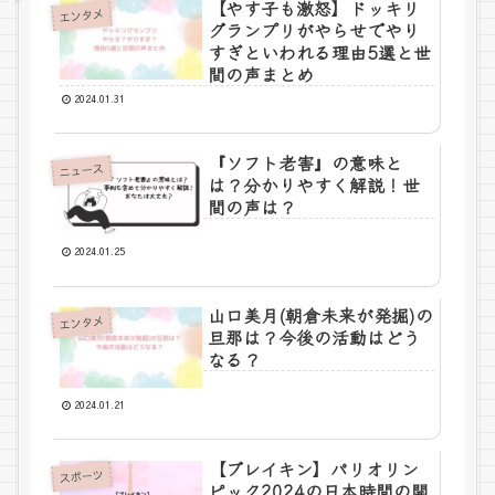
【やす子も激怒】ドッキリ
エンタメ
グランプリがやらせでやり
すぎといわれる理由5選と世
間の声まとめ
2024.01.31
『ソフト老害』の意味と
ニュース
は？分かりやすく解説！世
間の声は？
2024.01.25
山口美月(朝倉未来が発掘)の
エンタメ
旦那は？今後の活動はどう
なる？
2024.01.21
【ブレイキン】パリオリン
スポーツ
ピック2024の日本時間の開