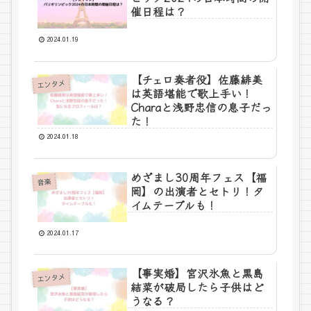
催日程は？
2024.01.19
【チェロ奏者役】佐藤緋美
エンタメ
は英語堪能で歌上手い！
Charaと浅野忠信の息子だっ
た！
2024.01.18
めざまし30周年フェス【福
音楽
岡】の出演者とセトリ！タ
イムテーブルも！
2024.01.17
【事実婚】宮沢氷魚と黒島
エンタメ
結菜が破局したら子供はど
うなる？