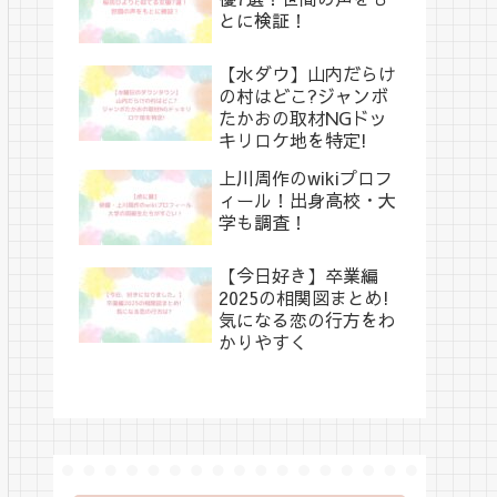
とに検証！
【水ダウ】山内だらけ
の村はどこ?ジャンボ
たかおの取材NGドッ
キリロケ地を特定!
上川周作のwikiプロフ
ィール！出身高校・大
学も調査！
【今日好き】卒業編
2025の相関図まとめ!
気になる恋の行方をわ
かりやすく