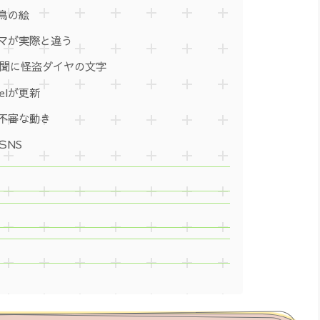
鳥の絵
マが実際と違う
新聞に怪盗ダイヤの文字
elが更新
不審な動き
ＳNS