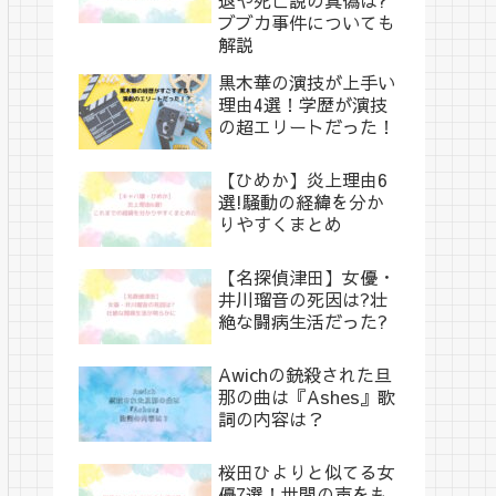
ブブカ事件についても
解説
黒木華の演技が上手い
理由4選！学歴が演技
の超エリートだった！
【ひめか】炎上理由6
選!騒動の経緯を分か
りやすくまとめ
【名探偵津田】女優・
井川瑠音の死因は?壮
絶な闘病生活だった?
Awichの銃殺された旦
那の曲は『Ashes』歌
詞の内容は？
桜田ひよりと似てる女
優7選！世間の声をも